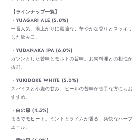
数
数
【ラインナップ一覧】
量
量
・
YUAGARI ALE (5.0%)
を
を
一番人気。湯上がりに最適な、華やかな香りとスッキリ
減
増
した飲み口。
ら
や
す
す
・
YUDANAKA IPA (6.0%)
ガツンとした苦味とモルトの旨味。お肉料理との相性が
抜群。
・
YUKIDOKE WHITE (5.0%)
スパイスと小麦の甘み。ビールの苦味が苦手な方にもお
すすめ。
・
白の森 (4.5%)
まるでモヒート。ミントとライムが香る、爽快なハーブ
エール。