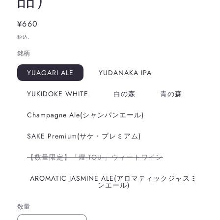
通
¥660
常
税込。
価
銘柄
格
YUAGARI ALE
YUDANAKA IPA
YUKIDOKE WHITE
白の森
青の森
Champagne Ale(シャンパンエール)
SAKE Premium(サケ・プレミアム)
バ
【数量限定】「燈-TOU-」ウィートワイン
リ
エ
ー
AROMATIC JASMINE ALE(アロマティックジャスミ
シ
ンエール)
ョ
ン
は
数量
売
り