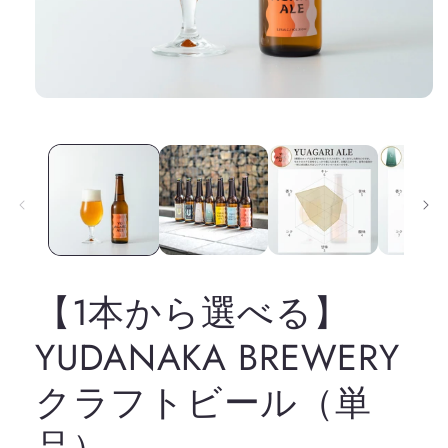
モ
ー
ダ
ル
で
メ
デ
ィ
ア
(1)
を
【1本から選べる】
開
く
YUDANAKA BREWERY
クラフトビール（単
品）