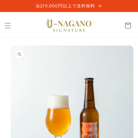
コンテ
合計9,000円以上で送料無料
ンツに
進む
カ
ー
ト
商品情
報にス
キップ