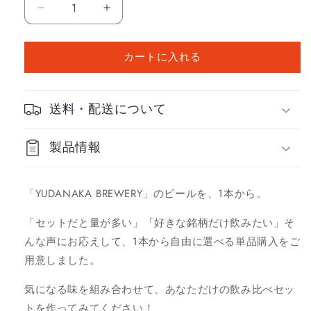
切
【1
【1
れ
て
本
本
い
る
か
か
か
カートに入れる
ら
ら
販
売
選
選
で
き
べ
べ
ま
送料・配送について
せ
る】
る】
ん
YUDANAKA
YUDANAKA
BREWERY
製品情報
BREWERY
ク
ク
ラ
ラ
「YUDANAKA BREWERY」のビールを、1本から。
フ
フ
ト
ト
「セットだと量が多い」「好きな銘柄だけ飲みたい」そ
ビ
ビ
んな声にお応えして、1本から自由に選べる単品購入をご
ー
ー
用意しました。
ル
ル
（単
（単
気になる味を組み合わせて、あなただけの飲み比べセッ
品）
品）
トを作ってみてください！
の
の