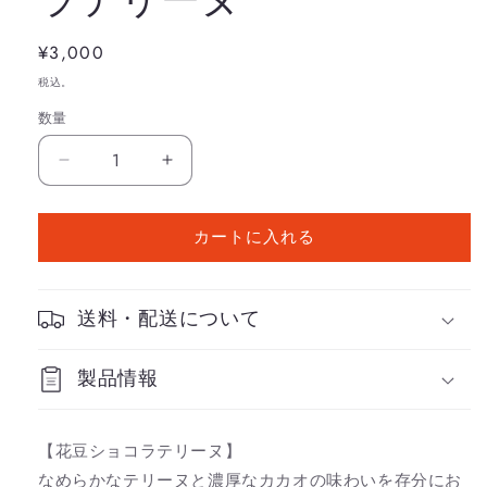
通
¥3,000
常
税込。
価
数量
格
oNCHOCO
oNCHOCO
花
花
豆
豆
カートに入れる
シ
シ
ョ
ョ
コ
コ
送料・配送について
ラ
ラ
テ
テ
製品情報
リ
リ
ー
ー
ヌ
ヌ
【花豆ショコラテリーヌ】
の
の
なめらかなテリーヌと濃厚なカカオの味わいを存分にお
数
数