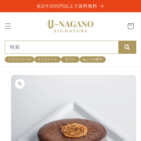
コンテ
合計9,000円以上で送料無料
ンツに
進む
カ
ー
ト
検索
クラフトビール
チョコレート
ギフト
あぶらや燈千
商品情
報にス
キップ