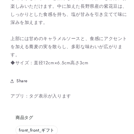
量
量
楽しみいただけます。中に加えた長野県産の紫花豆は、
を
を
しっかりとした食感を持ち、塩が甘みを引き立てて味に
減
増
深みを加えます。
ら
や
す
す
上部には甘めのキャラメルソースと、食感にアクセント
を加える蕎麦の実を散らし、多彩な味わいが広がりま
す。
◆サイズ：直径12cm×6.5cm高さ3cm
Share
アプリ：タグ表示が入ります
商品タグ
front_
front_ギフト