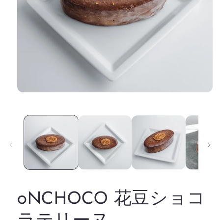
モ
ー
ダ
ル
で
メ
デ
ィ
ア
(1)
を
oNCHOCO 花豆ショコ
開
く
ラテリーヌ